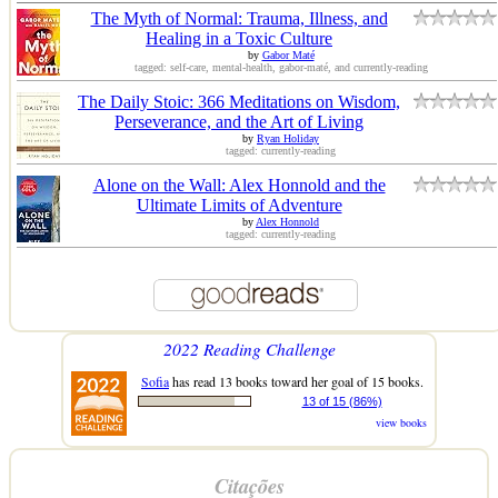
The Myth of Normal: Trauma, Illness, and
Healing in a Toxic Culture
by
Gabor Maté
tagged: self-care, mental-health, gabor-maté, and currently-reading
The Daily Stoic: 366 Meditations on Wisdom,
Perseverance, and the Art of Living
by
Ryan Holiday
tagged: currently-reading
Alone on the Wall: Alex Honnold and the
Ultimate Limits of Adventure
by
Alex Honnold
tagged: currently-reading
2022 Reading Challenge
Sofia
has read 13 books toward her goal of 15 books.
13 of 15 (86%)
view books
Citações