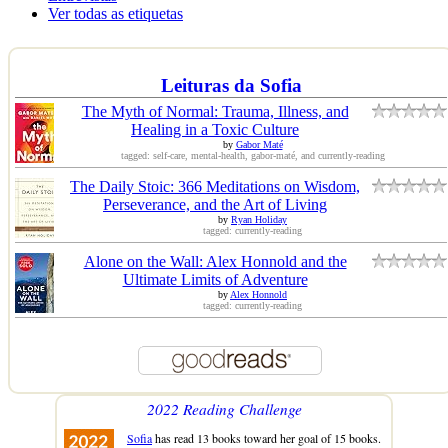
Ver todas as etiquetas
Leituras da Sofia
The Myth of Normal: Trauma, Illness, and
Healing in a Toxic Culture
by
Gabor Maté
tagged: self-care, mental-health, gabor-maté, and currently-reading
The Daily Stoic: 366 Meditations on Wisdom,
Perseverance, and the Art of Living
by
Ryan Holiday
tagged: currently-reading
Alone on the Wall: Alex Honnold and the
Ultimate Limits of Adventure
by
Alex Honnold
tagged: currently-reading
2022 Reading Challenge
Sofia
has read 13 books toward her goal of 15 books.