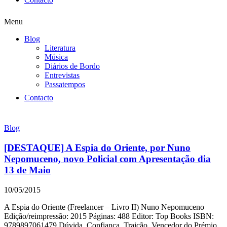
Menu
Blog
Literatura
Música
Diários de Bordo
Entrevistas
Passatempos
Contacto
Blog
[DESTAQUE] A Espia do Oriente, por Nuno
Nepomuceno, novo Policial com Apresentação dia
13 de Maio
10/05/2015
A Espia do Oriente (Freelancer – Livro II) Nuno Nepomuceno
Edição/reimpressão: 2015 Páginas: 488 Editor: Top Books ISBN:
9789897061479 Dúvida. Confiança. Traição. Vencedor do Prémio