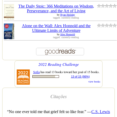
The Daily Stoic: 366 Meditations on Wisdom,
Perseverance, and the Art of Living
by
Ryan Holiday
tagged: currently-reading
Alone on the Wall: Alex Honnold and the
Ultimate Limits of Adventure
by
Alex Honnold
tagged: currently-reading
2022 Reading Challenge
Sofia
has read 13 books toward her goal of 15 books.
13 of 15 (86%)
view books
Citações
“No one ever told me that grief felt so like fear.” —
C.S. Lewis