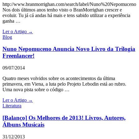
http://www.branmorrighan.com/search/label/Nuno%20Nepomuceno
Nos dois últimos anos tenho visto o BranMorrighan crescer e
evoluir. Tu já cá andas há mais e tens sabido utilizar a experiência
ganha …
Ler o Artigo →
Blog
Nuno Nepomuceno Anuncia Novo Livro da Trilogia
Freenlancer!
09/07/2014
Quatro meses volvidos sobre os acontecimentos da última
primavera, em Viena, a luta pelo Projeto Lebodin está ao rubro.
Uma nova pista sobre o código …
Ler o Artigo →
Literatura
[Balanço] Os Melhores de 2013! Livros, Autores,
Álbuns Musicais
31/12/2013