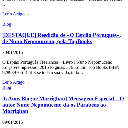
…
Ler o Artigo →
Blog
[DESTAQUE] Reedição de «O Espião Português»,
de Nuno Nepomuceno, pela TopBooks
30/01/2015
O Espião Português Freelancer – Livro I Nuno Nepomuceno
Edição/reimpressão: 2015 Páginas: 376 Editor: Top Books ISBN:
9789897061424 E se toda a sua vida, tudo …
Ler o Artigo →
Blog
[6 Anos Blogue Morrighan] Mensagem Especial – O
autor Nuno Nepomuceno dá os Parabéns ao
Morrighan
09/01/2015